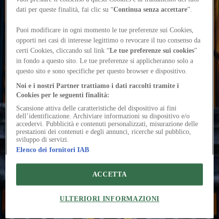
David Gianotten at the Querini Stampalia for Reframing
Culture
Ciro Marco Musella
dati per queste finalità, fai clic su “
Continua senza accettare
”.
On June 19, OMA's managing partner reflects on cultural buildings
as infrastructures capable of shaping new forms of civic life
Puoi modificare in ogni momento le tue preferenze sui Cookies,
Events
opporti nei casi di interesse legittimo o revocare il tuo consenso da
Raumlabor at Reframing Culture: “bottom-up institutions”
Daniele
certi Cookies, cliccando sul link “
Le tue preferenze sui cookies
”
Rossi
in fondo a questo sito. Le tue preferenze si applicheranno solo a
On April 9, at Fondazione Querini Stampalia in Venice, the Berlin
collective reflects on the relationship between institutions and
questo sito e sono specifiche per questo browser e dispositivo.
collaborative practices
Noi e i nostri Partner trattiamo i dati raccolti tramite i
Events
Cookies per le seguenti finalità:
Two guests at the upcoming Reframing Culture talk
Ciro Marco
Musella
Scansione attiva delle caratteristiche del dispositivo ai fini
On February 16, Formafantasma and Izaskun Chinchilla join
dell’identificazione. Archiviare informazioni su dispositivo e/o
Fondazione Querini Stampalia and About: for a dialogue on
accedervi. Pubblicità e contenuti personalizzati, misurazione delle
exhibitions and knowledge
prestazioni dei contenuti e degli annunci, ricerche sul pubblico,
sviluppo di servizi.
Events
Ippolito Pestellini Laparelli guest of Reframing Culture
Giulia Ricci
Elenco dei fornitori IAB
On January 28, Fondazione Querini Stampalia and About: present
“Performative Architecture”: a talk exploring how design meets
ACCETTA
cultural institutions
Events
Reframing culture: architecture and museums
Editorial team About:
ULTERIORI INFORMAZIONI
Fondazione Querini Stampalia and About: launch a new series of
events in Venice exploring architecture as a driver of change for