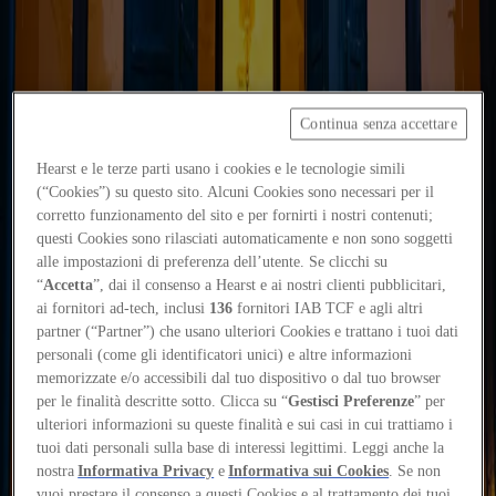
Focus on
Continua senza accettare
Now
Contacts
Hearst e le terze parti usano i cookies e le tecnologie simili
(“Cookies”) su questo sito. Alcuni Cookies sono necessari per il
EN
corretto funzionamento del sito e per fornirti i nostri contenuti;
Log in
questi Cookies sono rilasciati automaticamente e non sono soggetti
alle impostazioni di preferenza dell’utente. Se clicchi su
“
Accetta
”, dai il consenso a Hearst e ai nostri clienti pubblicitari,
Home
ai fornitori ad-tech, inclusi
136
fornitori IAB TCF e agli altri
Tags
partner (“Partner”) che usano ulteriori Cookies e trattano i tuoi dati
personali (come gli identificatori unici) e altre informazioni
#abouttalks
memorizzate e/o accessibili dal tuo dispositivo o dal tuo browser
per le finalità descritte sotto. Clicca su “
Gestisci Preferenze
” per
#abouttalks
ulteriori informazioni su queste finalità e sui casi in cui trattiamo i
tuoi dati personali sulla base di interessi legittimi. Leggi anche la
nostra
Informativa Privacy
e
Informativa sui Cookies
. Se non
Events
vuoi prestare il consenso a questi Cookies e al trattamento dei tuoi