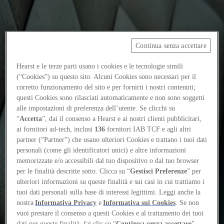
Continua senza accettare
Focus on
Now
Hearst e le terze parti usano i cookies e le tecnologie simili
Contacts
(“Cookies”) su questo sito. Alcuni Cookies sono necessari per il
corretto funzionamento del sito e per fornirti i nostri contenuti;
EN
questi Cookies sono rilasciati automaticamente e non sono soggetti
Log in
alle impostazioni di preferenza dell’utente. Se clicchi su
“
Accetta
”, dai il consenso a Hearst e ai nostri clienti pubblicitari,
ai fornitori ad-tech, inclusi
136
fornitori IAB TCF e agli altri
Home
partner (“Partner”) che usano ulteriori Cookies e trattano i tuoi dati
Tags
personali (come gli identificatori unici) e altre informazioni
memorizzate e/o accessibili dal tuo dispositivo o dal tuo browser
#alessandrovalenti
per le finalità descritte sotto. Clicca su “
Gestisci Preferenze
” per
ulteriori informazioni su queste finalità e sui casi in cui trattiamo i
#alessandrovalenti
tuoi dati personali sulla base di interessi legittimi. Leggi anche la
nostra
Informativa Privacy
e
Informativa sui Cookies
. Se non
vuoi prestare il consenso a questi Cookies e al trattamento dei tuoi
Essays
dati per queste finalità, fai clic su “
Continua senza accettare
”.