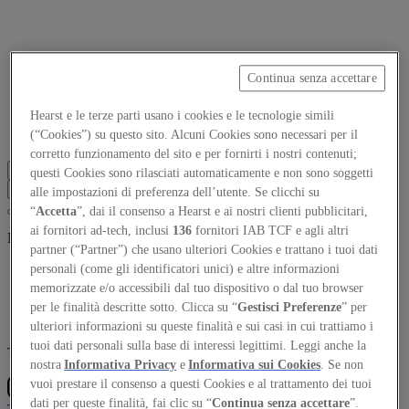
Continua senza accettare
Focus on
Now
Hearst e le terze parti usano i cookies e le tecnologie simili
(“Cookies”) su questo sito. Alcuni Cookies sono necessari per il
Contacts
corretto funzionamento del sito e per fornirti i nostri contenuti;
EN
questi Cookies sono rilasciati automaticamente e non sono soggetti
Log in
alle impostazioni di preferenza dell’utente. Se clicchi su
“
Accetta
”, dai il consenso a Hearst e ai nostri clienti pubblicitari,
ai fornitori ad-tech, inclusi
136
fornitori IAB TCF e agli altri
Nothing found
partner (“Partner”) che usano ulteriori Cookies e trattano i tuoi dati
personali (come gli identificatori unici) e altre informazioni
memorizzate e/o accessibili dal tuo dispositivo o dal tuo browser
per le finalità descritte sotto. Clicca su “
Gestisci Preferenze
” per
ulteriori informazioni su queste finalità e sui casi in cui trattiamo i
tuoi dati personali sulla base di interessi legittimi. Leggi anche la
The Global Architecture Platforfm
nostra
Informativa Privacy
e
Informativa sui Cookies
. Se non
vuoi prestare il consenso a questi Cookies e al trattamento dei tuoi
dati per queste finalità, fai clic su “
Continua senza accettare
”.