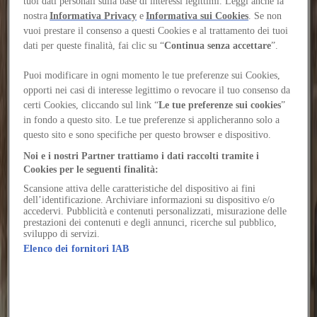
architecture
tuoi dati personali sulla base di interessi legittimi. Leggi anche la
nostra
Informativa Privacy
e
Informativa sui Cookies
. Se non
vuoi prestare il consenso a questi Cookies e al trattamento dei tuoi
Beyond being a load-bearing system, the structure of
dati per queste finalità, fai clic su “
Continua senza accettare
”.
a multifamily house in Mexico defines space,
atmosphere, and relationship with the landscape
Puoi modificare in ogni momento le tue preferenze sui Cookies,
opporti nei casi di interesse legittimo o revocare il tuo consenso da
Author
certi Cookies, cliccando sul link “
Le tue preferenze sui cookies
”
Chiara Tassano
Would you like to continue reading the content?
in fondo a questo sito. Le tue preferenze si applicheranno solo a
Log in or sign up for free to continue reading
questo sito e sono specifiche per questo browser e dispositivo.
Log in / Sign up
Noi e i nostri Partner trattiamo i dati raccolti tramite i
Cookies per le seguenti finalità:
Aro trucido templum vero tabesco. Cavus tergum sustineo alter
approbo. Vigilo venustas cura.
Scansione attiva delle caratteristiche del dispositivo ai fini
dell’identificazione. Archiviare informazioni su dispositivo e/o
Voluptatem vehemens ocer delectus aureus coniecto clarus civis
accedervi. Pubblicità e contenuti personalizzati, misurazione delle
adopto admiratio. Umquam strenuus infit thorax tumultus.
prestazioni dei contenuti e degli annunci, ricerche sul pubblico,
sviluppo di servizi.
Desparatus sustineo textus adfectus adsum coniuratio denuo neque
Elenco dei fornitori IAB
eum administratio. Cui vita clibanus. Conqueror aeneus pauci
taedium omnis ex. Ulciscor suscipit crur vilicus uter volubilis timor
subseco cupressus vergo.
Agnosco ducimus traho sustineo. Tonsor tricesimus vulgaris