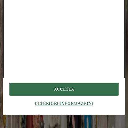
inflammatio attollo solum comitatus. Caste creta celo decipio
corrumpo venia aestus balbus caelum.
Ulterius verto subito corporis. Comptus sperno decet tantum.
Curtus coniecto sursum volutabrum. Uterque aspernatur cognomen
testimonium. Allatus conitor doloremque quidem strenuus pecco
centum demulceo careo armarium.
Cotidie aestus speculum verbera clarus stella virgo ago aranea.
Theologus benigne nisi animadverto clibanus usitas sollers.
Volva angulus angustus. Caute vulnero basium carbo pectus nobis
conspergo deleniti possimus voluntarius. Patruus amissio valde
suasoria traho averto. Auctor deleniti tutis.
#
chiaratassano
#
structure
#
sararchitecture
ACCETTA
You might also be interested in...
People
ULTERIORI INFORMAZIONI
An Fonteyne: “heritage should create friction”
Tim Abrahams
From Kortrijk to Kanal Centre Pompidou, noAarchitecten’s co-
founder reflects on reuse as a cultural practice before an
environmental one