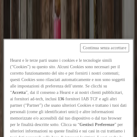
Focus on
Now
Contacts
Continua senza accettare
EN
Hearst e le terze parti usano i cookies e le tecnologie simili
Log in
(“Cookies”) su questo sito. Alcuni Cookies sono necessari per il
corretto funzionamento del sito e per fornirti i nostri contenuti;
Home
questi Cookies sono rilasciati automaticamente e non sono soggetti
alle impostazioni di preferenza dell’utente. Se clicchi su
Focus-on
“
Accetta
”, dai il consenso a Hearst e ai nostri clienti pubblicitari,
ai fornitori ad-tech, inclusi
136
fornitori IAB TCF e agli altri
Structure / Casa Eva by S-AR architecture
partner (“Partner”) che usano ulteriori Cookies e trattano i tuoi dati
Elements
personali (come gli identificatori unici) e altre informazioni
5
/
19
/
2026
memorizzate e/o accessibili dal tuo dispositivo o dal tuo browser
per le finalità descritte sotto. Clicca su “
Gestisci Preferenze
” per
Structure / Casa Eva by S-AR
ulteriori informazioni su queste finalità e sui casi in cui trattiamo i