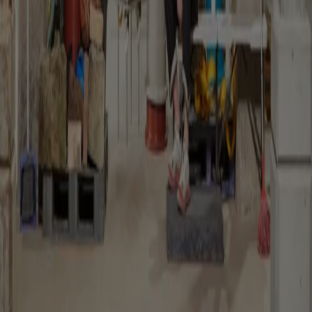
People
Mikoü Architectures: “finding the truth of the project”
Janima Nam
From Morocco to France, Selma and Salwa Mikoü discuss how
cultural narratives, craftsmanship and local contexts shape the
identity of each project
Reviews
“The key's under the mat”: the museum as commons
Kate Goodwin
Mike Hewson transforms a former oil tank into a temporary
commons where play, care and collective life challenge the
boundaries of the museum
The Global Architecture Platforfm
Terms of Use
Privacy
notice
Accessibility
Hearst.it
Abbonationline.it
Sitemap
Preferenze sui Cookies
Direttore Responsabile – Alessandro Valenti
©2025 HEARST MAGAZINES ITALIA SPA P. IVA
12212110154 | VIA ROBERTO BRACCO, 6, 20159, MILANO -